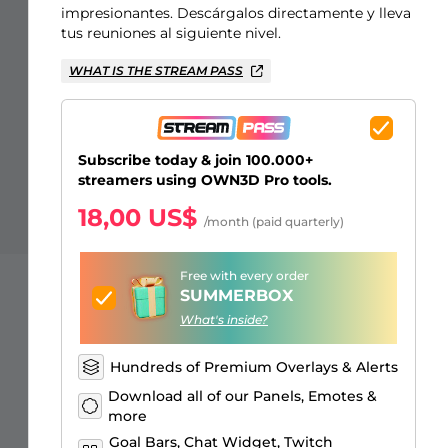
Just Chatting Overlays
Alertas Facebook
Banner de pausa para el
Emotes para suscriptores de
Emblemas de Bits de Twitch
Creador de logos de juegos
impresionantes. Descárgalos directamente y lleva
stream
Kick
tus reuniones al siguiente nivel.
WHAT IS THE STREAM PASS
Subscribe today & join 100.000+
streamers using OWN3D Pro tools.
18,00 US$
/month (paid quarterly)
Free with every order
SUMMERBOX
What's inside?
Hundreds of Premium Overlays & Alerts
Download all of our Panels, Emotes &
more
Goal Bars, Chat Widget, Twitch