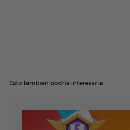
Overlays Christmas
Overlays Halloween
Overlays Winter
Overlays Easter
Esto también podría interesarte