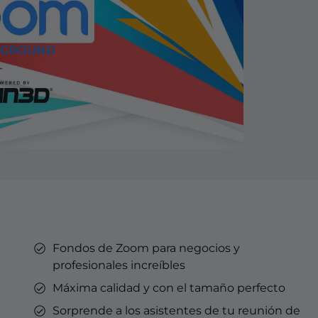
 Kick
ouTube
motes
 suscriptores de
motes
GTube
Overlays YouTube
Alertas YouTube
Banners para Discord
Emotes suscriptor Twitch
Emblemas de suscriptores de
Creador de emblemas
Twitch
Streaming en Kick.
Optimizado para Streaming en
YouTube.
Fondos de Zoom para negocios y
profesionales increíbles
rd
l Points &
Máxima calidad y con el tamaño perfecto
s
Sorprende a los asistentes de tu reunión de