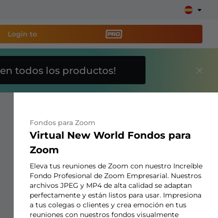
Login to
en todos los productos!
a
herramienta de
y configura tu stream
Fondos para Zoom
Virtual New World Fondos para
lays, alertas, donaciones, barras de objetivos,
Zoom
Eleva tus reuniones de Zoom con nuestro Increíble
Fondo Profesional de Zoom Empresarial. Nuestros
Más
archivos JPEG y MP4 de alta calidad se adaptan
información
perfectamente y están listos para usar. Impresiona
a tus colegas o clientes y crea emoción en tus
reuniones con nuestros fondos visualmente