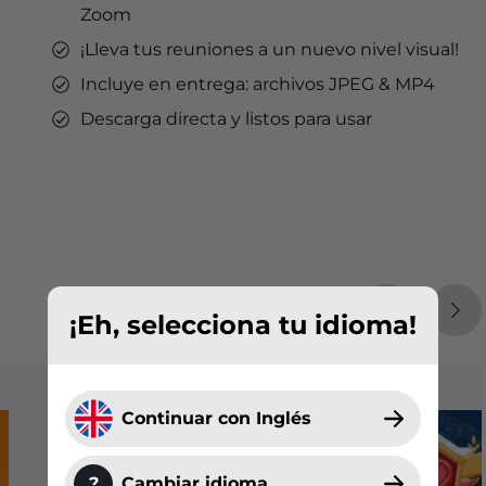
Zoom
¡Lleva tus reuniones a un nuevo nivel visual!
Incluye en entrega: archivos JPEG & MP4
Descarga directa y listos para usar
¡Eh, selecciona tu idioma!
Continuar con Inglés
?
Cambiar idioma