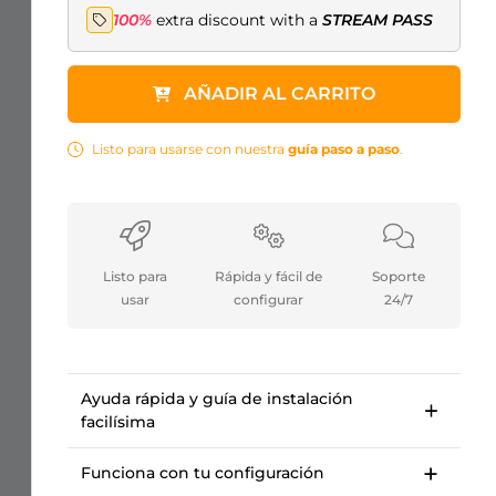
100%
extra discount with a
STREAM PASS
AÑADIR AL CARRITO
Listo para usarse con nuestra
guía paso a paso
.
Listo para
Rápida y fácil de
Soporte
usar
configurar
24/7
Ayuda rápida y guía de instalación
facilísima
Guía de configuración paso a paso para
empezar en <10 minutos.
Funciona con tu configuración