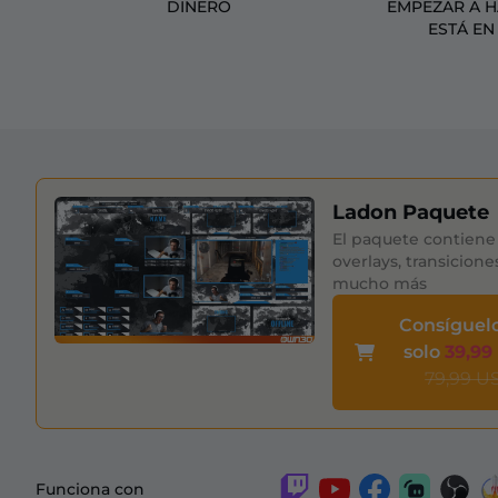
DINERO
EMPEZAR A 
ESTÁ EN
Ladon Paquete
El paquete contiene 
overlays, transicione
mucho más
Consíguel
solo
39,99
79,99 U
Funciona con