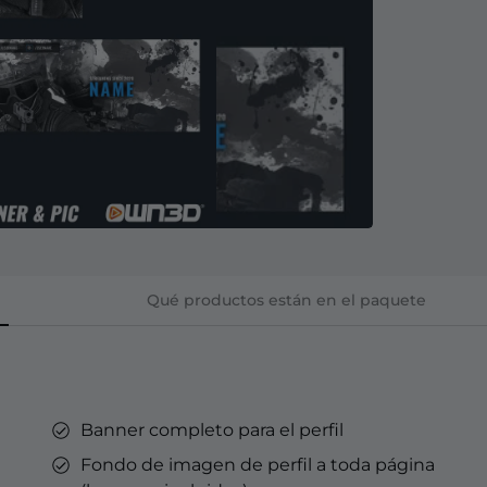
 Kick
ouTube
motes
 suscriptores de
motes
GTube
Overlays YouTube
Alertas YouTube
Banners para Discord
Emotes suscriptor Twitch
Emblemas de suscriptores de
Creador de emblemas
Twitch
Streaming en Kick.
Optimizado para Streaming en
YouTube.
Qué productos están en el paquete
rd
l Points &
Banner completo para el perfil
s
Fondo de imagen de perfil a toda página