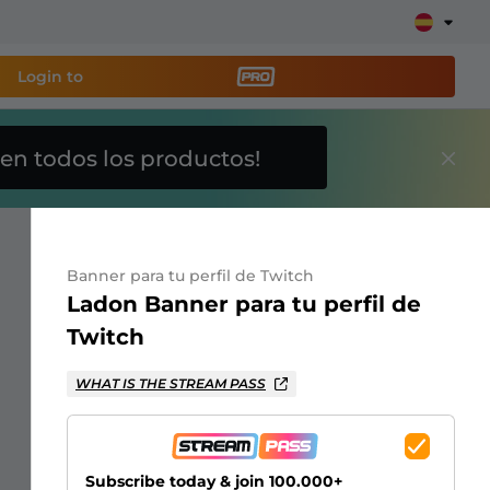
Login to
en todos los productos!
a
herramienta de
y configura tu stream
Banner para tu perfil de Twitch
Ladon Banner para tu perfil de
lays, alertas, donaciones, barras de objetivos,
Twitch
WHAT IS THE STREAM PASS
Más
información
Subscribe today & join 100.000+