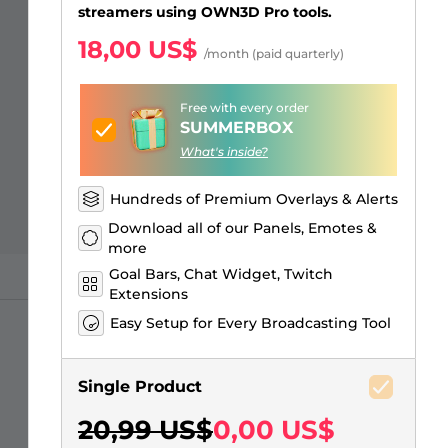
Just Chatting Overlays
Alertas Facebook
Banner de pausa para el
Emotes para suscriptores de
Emblemas de Bits de Twitch
Creador de logos de juegos
streamers using OWN3D Pro tools.
stream
Kick
18,00 US$
/month (paid quarterly)
Free with every order
SUMMERBOX
What's inside?
Hundreds of Premium Overlays & Alerts
Download all of our Panels, Emotes &
more
Goal Bars, Chat Widget, Twitch
Extensions
Easy Setup for Every Broadcasting Tool
Single Product
20,99 US$
0,00 US$