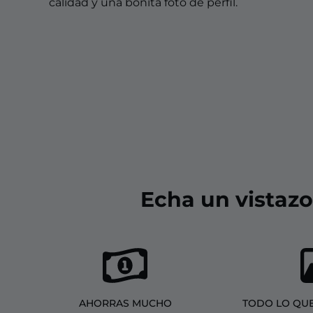
Overlays Christmas
calidad y una bonita foto de perfil.
Overlays Halloween
Overlays Winter
Overlays Easter
Echa un vistaz
AHORRAS MUCHO
TODO LO QUE