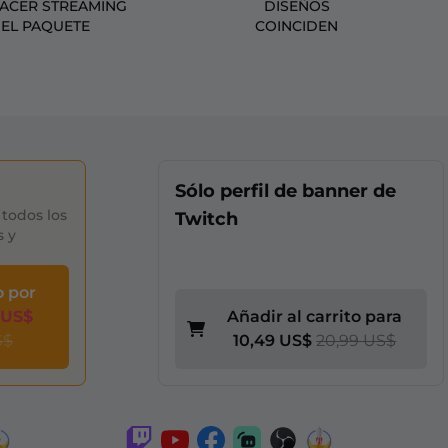
HACER STREAMING
DISEÑOS
 EL PAQUETE
COINCIDEN
Sólo perfil de banner de
todos los
Twitch
s y
o por
 US$
Añadir al carrito para
S$
10,49 US$
20,99 US$