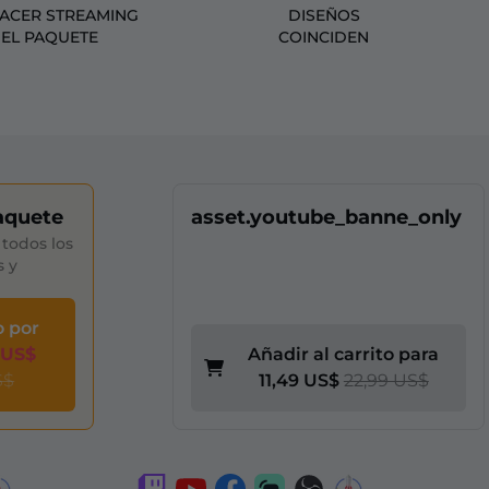
HACER STREAMING
DISEÑOS
 EL PAQUETE
COINCIDEN
aquete
asset.youtube_banne_only
todos los
s y
o por
 US$
Añadir al carrito para
S$
11,49 US$
22,99 US$