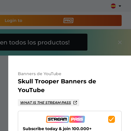
Login to
en todos los productos!
a
herramienta de
y configura tu stream
Banners de YouTube
Skull Trooper Banners de
lays, alertas, donaciones, barras de objetivos,
YouTube
WHAT IS THE STREAM PASS
Más
información
Subscribe today & join 100.000+