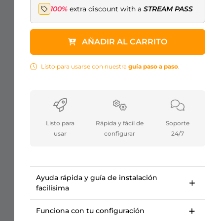
100%
extra discount with a
STREAM PASS
AÑADIR AL CARRITO
Listo para usarse con nuestra
guía paso a paso
.
Listo para
Rápida y fácil de
Soporte
usar
configurar
24/7
Ayuda rápida y guía de instalación
facilísima
Guía de configuración paso a paso para
empezar en <10 minutos.
Funciona con tu configuración