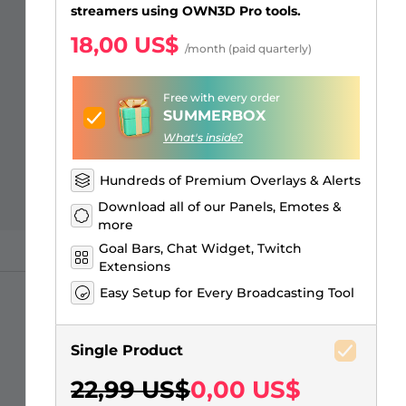
Just Chatting Overlays
Alertas Facebook
Banner de pausa para el
Emotes para suscriptores de
Emblemas de Bits de Twitch
Creador de logos de juegos
streamers using OWN3D Pro tools.
stream
Kick
18,00 US$
/month (paid quarterly)
Free with every order
SUMMERBOX
What's inside?
Hundreds of Premium Overlays & Alerts
Download all of our Panels, Emotes &
more
Goal Bars, Chat Widget, Twitch
Extensions
Easy Setup for Every Broadcasting Tool
Single Product
22,99 US$
0,00 US$