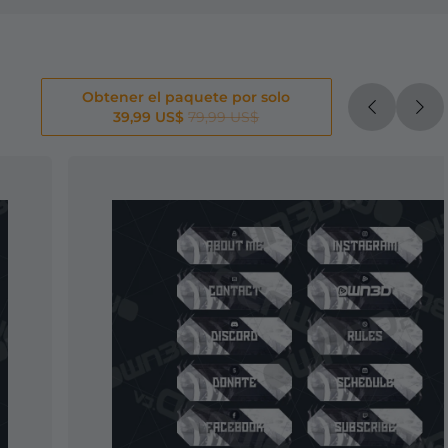
Obtener el paquete por solo
39,99 US$
79,99 US$