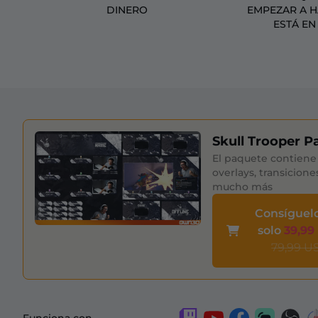
DINERO
EMPEZAR A 
ESTÁ EN
Skull Trooper P
El paquete contiene 
overlays, transicione
mucho más
Consíguel
solo
39,99
79,99 U