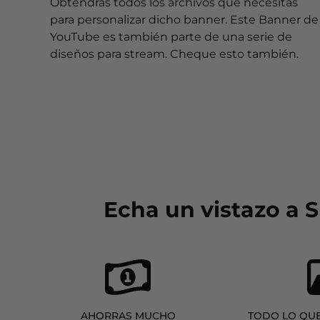
Overlays Christmas
Obtendrás todos los archivos que necesitas
para personalizar dicho banner. Este Banner de
Overlays Halloween
YouTube es también parte de una serie de
diseños para stream. Cheque esto también.
Overlays Winter
Overlays Easter
Echa un vistazo a 
AHORRAS MUCHO
TODO LO QUE