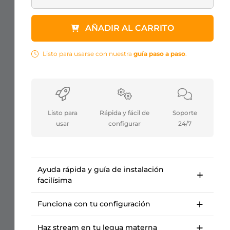
AÑADIR AL CARRITO
Listo para usarse con nuestra
guía paso a paso
.
Listo para
Rápida y fácil de
Soporte
usar
configurar
24/7
Ayuda rápida y guía de instalación
facilísima
Guía de configuración paso a paso para
empezar en <10 minutos.
Funciona con tu configuración
Curso OWN3D Academy: configura nuestro
Para Twitch, Kick, Facebook, YouTube, Trovo.
paquete de overlay para streams.
Haz stream en tu legua materna
Funciona con OBS Studio, Streamlabs,