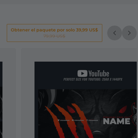
Obtener el paquete por solo 39,99 US$
79,99 US$