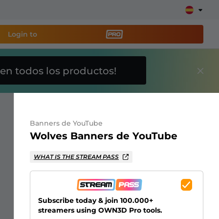
Login to
en todos los productos!
a
herramienta de
y configura tu stream
Banners de YouTube
Wolves Banners de YouTube
lays, alertas, donaciones, barras de objetivos,
WHAT IS THE STREAM PASS
Más
información
Subscribe today & join 100.000+
streamers using OWN3D Pro tools.