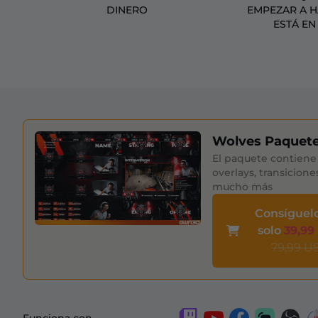
DINERO
EMPEZAR A 
ESTÁ EN
Wolves Paquet
El paquete contiene 
overlays, transicione
mucho más
Consíguel
solo
39,99
79,99 U