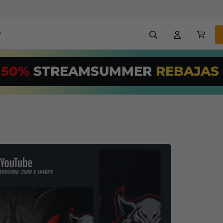
erlays para stream
Alertas
50%
STREAMSUMMER
REBAJAS
US$/Month
*
nners
Emotes
¡Utiliza nuestr
streaming PRO
Creadores
VTube
+ overlays y alertas
con facilidad!
treaming GRATUITAS
Configuración fácil de over
chatbot, etc
Registrarse