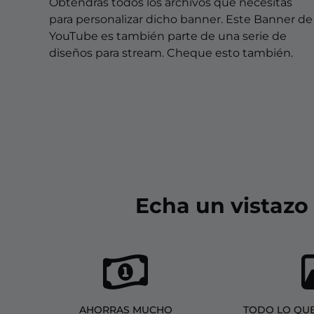
Overlays Christmas
Obtendrás todos los archivos que necesitas
para personalizar dicho banner. Este Banner de
Overlays Halloween
YouTube es también parte de una serie de
diseños para stream. Cheque esto también.
Overlays Winter
Overlays Easter
Echa un vistazo
AHORRAS MUCHO
TODO LO QUE