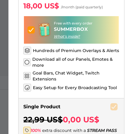
Just Chatting Overlays
Alertas Facebook
Banner de pausa para el
Emotes para suscriptores de
Emblemas de Bits de Twitch
Creador de logos de juegos
18,00 US$
/month (paid quarterly)
stream
Kick
Free with every order
SUMMERBOX
What's inside?
Hundreds of Premium Overlays & Alerts
Download all of our Panels, Emotes &
more
Goal Bars, Chat Widget, Twitch
Extensions
Easy Setup for Every Broadcasting Tool
Single Product
22,99 US$
0,00 US$
100%
extra discount with a
STREAM PASS