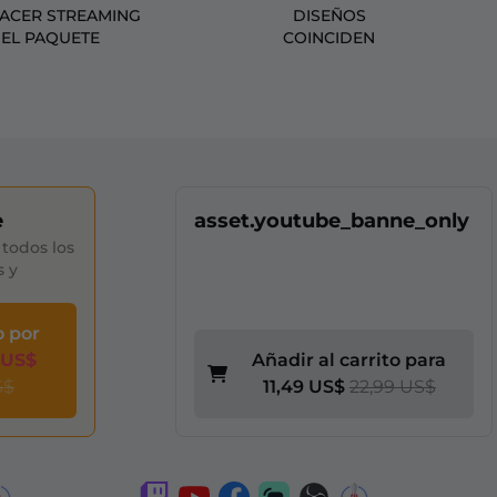
HACER STREAMING
DISEÑOS
 EL PAQUETE
COINCIDEN
e
asset.youtube_banne_only
todos los
s y
o por
 US$
Añadir al carrito para
S$
11,49 US$
22,99 US$