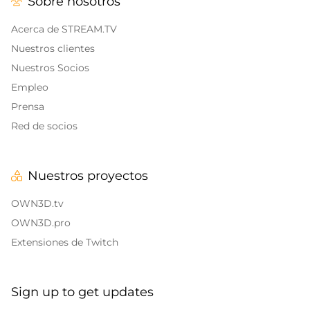
Sobre nosotros
Alertas y Sonidos
Banners finales de Twitch
IRL Overlays
Acerca de STREAM.TV
Banners de pausa de Twitch
Nuestros clientes
Game Overlays
Nuestros Socios
Empleo
Overlays de Call of Duty
Prensa
Overlays Fortnite
Red de socios
Overlays League of Legends
Nuestros proyectos
CS:GO
OWN3D.tv
WOW
OWN3D.pro
Extensiones de Twitch
Valorant
Overlays de DayZ
Sign up to get updates