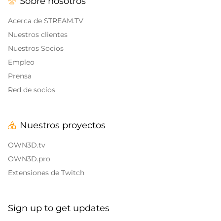
Sobre nosotros
Alertas y Sonidos
Banners finales de Twitch
IRL Overlays
Acerca de STREAM.TV
Banners de pausa de Twitch
Nuestros clientes
Game Overlays
Nuestros Socios
Empleo
Overlays de Call of Duty
Prensa
Overlays Fortnite
Red de socios
Overlays League of Legends
Nuestros proyectos
CS:GO
OWN3D.tv
WOW
OWN3D.pro
Extensiones de Twitch
Valorant
Overlays de DayZ
Sign up to get updates