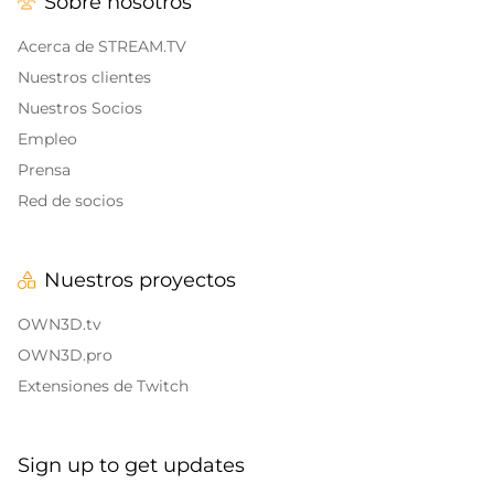
Sobre nosotros
Alertas y Sonidos
Banners finales de Twitch
IRL Overlays
Acerca de STREAM.TV
Banners de pausa de Twitch
Nuestros clientes
Game Overlays
Nuestros Socios
Empleo
Overlays de Call of Duty
Prensa
Overlays Fortnite
Red de socios
Overlays League of Legends
Nuestros proyectos
CS:GO
OWN3D.tv
WOW
OWN3D.pro
Extensiones de Twitch
Valorant
Overlays de DayZ
Sign up to get updates