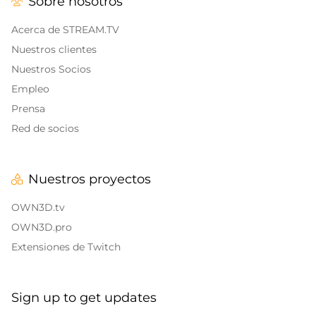
Sobre nosotros
Alertas y Sonidos
Banners finales de Twitch
IRL Overlays
Acerca de STREAM.TV
Banners de pausa de Twitch
Nuestros clientes
Game Overlays
Nuestros Socios
Empleo
Overlays de Call of Duty
Prensa
Overlays Fortnite
Red de socios
Overlays League of Legends
Nuestros proyectos
CS:GO
OWN3D.tv
WOW
OWN3D.pro
Extensiones de Twitch
Valorant
Overlays de DayZ
Sign up to get updates