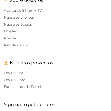
Sobre nosotros
Alertas y Sonidos
Banners finales de Twitch
IRL Overlays
Acerca de STREAM.TV
Banners de pausa de Twitch
Nuestros clientes
Game Overlays
Nuestros Socios
Empleo
Overlays de Call of Duty
Prensa
Overlays Fortnite
Red de socios
Overlays League of Legends
Nuestros proyectos
CS:GO
OWN3D.tv
WOW
OWN3D.pro
Extensiones de Twitch
Valorant
Overlays de DayZ
Sign up to get updates